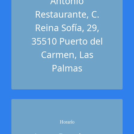
Antonio
Restaurante, C.
Reina Sofía, 29,
35510 Puerto del
Carmen, Las
Palmas
Horarío