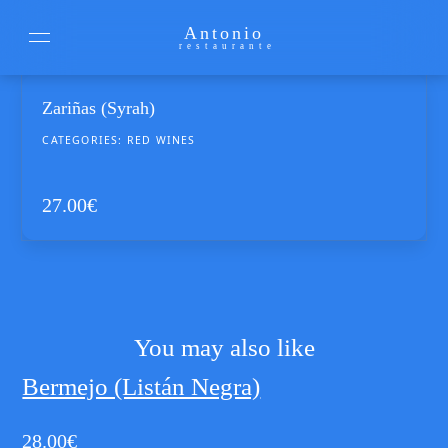
Antonio
restaurante
Zariñas (Syrah)
CATEGORIES:
RED WINES
27.00
€
You may also like
Bermejo (Listán Negra)
28.00
€